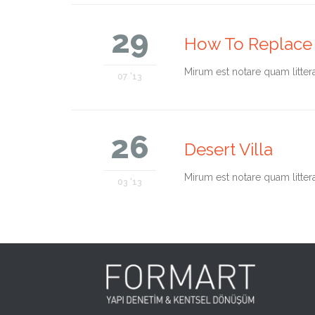
29
How To Replace 
Мirum est notare quam litter
07 '13
26
Desert Villa
Мirum est notare quam litter
03 '13