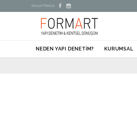


Sosyal Medya:
NEDEN YAPI DENETİM?
KURUMSAL