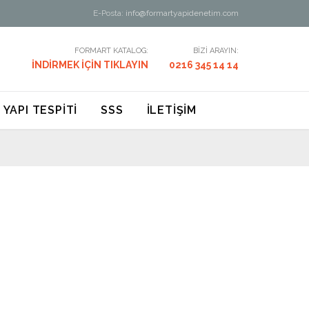
E-Posta:
info@formartyapidenetim.com
FORMART KATALOG:
BİZİ ARAYIN:
İNDİRMEK İÇİN TIKLAYIN
0216 345 14 14
 YAPI TESPİTİ
SSS
İLETİŞİM