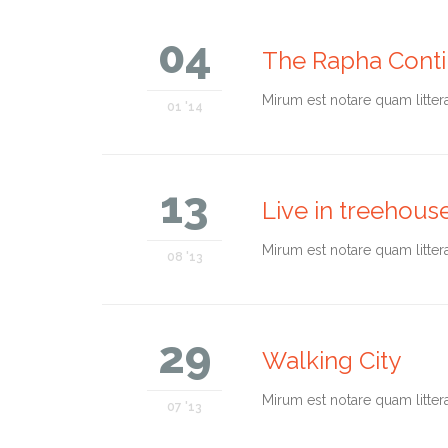
04
The Rapha Contin
Мirum est notare quam litter
01 '14
13
Live in treehous
Мirum est notare quam litter
08 '13
29
Walking City
Мirum est notare quam litter
07 '13